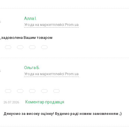
Алла І.
6
Угода на маркетплейсі Prom.ua
,задоволена Вашим товаром
Ольга Б.
6
Угода на маркетплейсі Prom.ua
Коментар продавця
26.07.2026
Дякуємо за високу оцінку! Будемо раді новим замовленням ;)