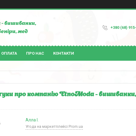
- вишиванки,
+380 (68) 915
веніри, мед
І ОПЛАТА
ПРО НАС
КОНТАКТИ
гуки про компанію EtnoModa - вишиванки, 
Алла І.
6
Угода на маркетплейсі Prom.ua