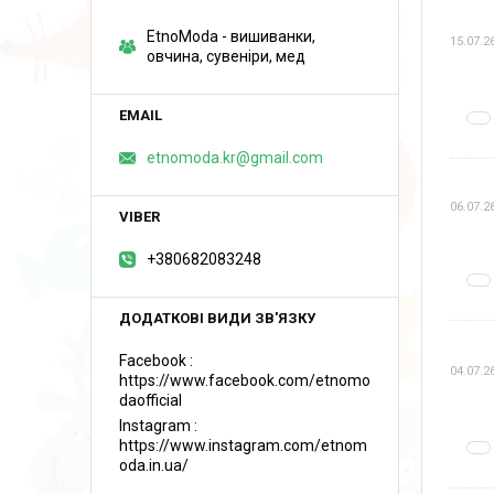
EtnoModa - вишиванки,
15.07.2
овчина, сувеніри, мед
etnomoda.kr@gmail.com
06.07.2
+380682083248
Facebook
04.07.2
https://www.facebook.com/etnomo
daofficial
Instagram
https://www.instagram.com/etnom
oda.in.ua/