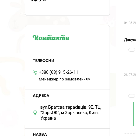
04.08.2
Контакти
Дякую
+380 (68) 915-26-11
26.07.2
Менеджер по замовленням
вул.Братсва тарасівців, 9Е, ТЦ
"ХарьОК", м.Харківська, Київ,
Україна