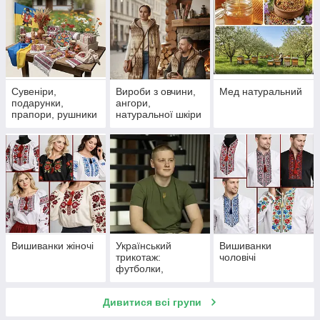
Сувеніри,
Вироби з овчини,
Мед натуральний
подарунки,
ангори,
прапори, рушники
натуральної шкіри
Вишиванки жіночі
Український
Вишиванки
трикотаж:
чоловічі
футболки,
джемпери, кепки
Дивитися всі групи