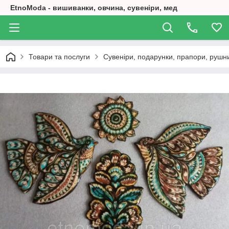
EtnoModa - вишиванки, овчина, сувеніри, мед
Товари та послуги
Сувеніри, подарунки, прапори, рушн