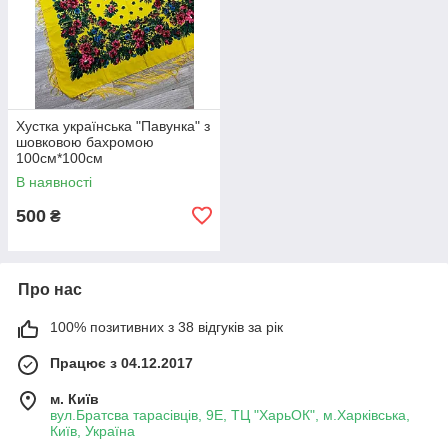
Хустка українська "Павунка" з
шовковою бахромою
100см*100см
В наявності
500
₴
Про нас
100% позитивних з 38 відгуків за рік
Працює з 04.12.2017
м. Київ
вул.Братсва тарасівців, 9Е, ТЦ "ХарьОК", м.Харківська,
Київ, Україна