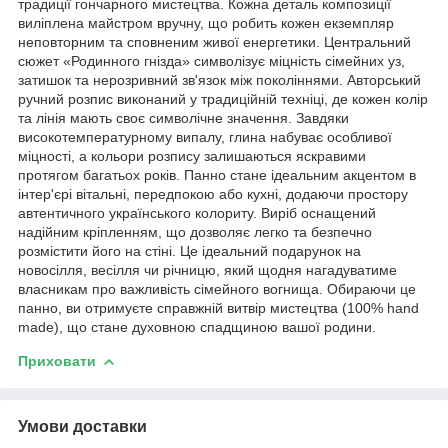
традиції гончарного мистецтва. Кожна деталь композиції
виліплена майстром вручну, що робить кожен екземпляр
неповторним та сповненим живої енергетики. Центральний
сюжет «Родинного гнізда» символізує міцність сімейних уз,
затишок та нерозривний зв'язок між поколіннями. Авторський
ручний розпис виконаний у традиційній техніці, де кожен колір
та лінія мають своє символічне значення. Завдяки
високотемпературному випалу, глина набуває особливої
міцності, а кольори розпису залишаються яскравими
протягом багатьох років. Панно стане ідеальним акцентом в
інтер'єрі вітальні, передпокою або кухні, додаючи простору
автентичного українського колориту. Виріб оснащений
надійним кріпленням, що дозволяє легко та безпечно
розмістити його на стіні. Це ідеальний подарунок на
новосілля, весілля чи річницю, який щодня нагадуватиме
власникам про важливість сімейного вогнища. Обираючи це
панно, ви отримуєте справжній витвір мистецтва (100% hand
made), що стане духовною спадщиною вашої родини.
Приховати
Умови доставки