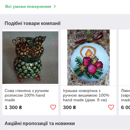
Всі умови повернення
Подібні товари компанії
Сова глиняна з ручним
Іграшка новорічна з
Ліжн
розписом 100% hand
ручною вишивкою 100%
(євр
made
hand made (діам. 8 см)
mad
1 300
300
6 0
₴
₴
Акційні пропозиції та новинки