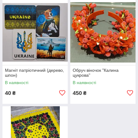
Магніт патріотичний (дерево,
Обруч віночок "Калина
шпон)
цукрова"
В наявності
В наявності
40
450
₴
₴