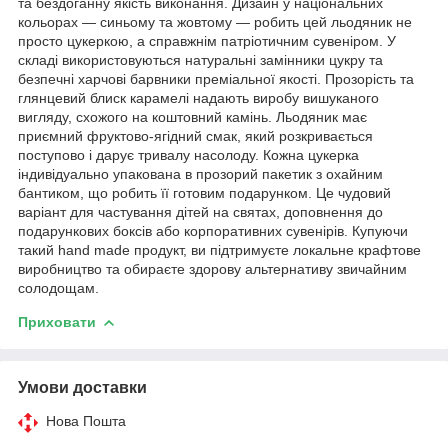
та бездоганну якість виконання. Дизайн у національних
кольорах — синьому та жовтому — робить цей льодяник не
просто цукеркою, а справжнім патріотичним сувеніром. У
складі використовуються натуральні замінники цукру та
безпечні харчові барвники преміальної якості. Прозорість та
глянцевий блиск карамелі надають виробу вишуканого
вигляду, схожого на коштовний камінь. Льодяник має
приємний фруктово-ягідний смак, який розкривається
поступово і дарує тривалу насолоду. Кожна цукерка
індивідуально упакована в прозорий пакетик з охайним
бантиком, що робить її готовим подарунком. Це чудовий
варіант для частування дітей на святах, доповнення до
подарункових боксів або корпоративних сувенірів. Купуючи
такий hand made продукт, ви підтримуєте локальне крафтове
виробництво та обираєте здорову альтернативу звичайним
солодощам.
Приховати
Умови доставки
Нова Пошта