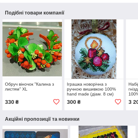
Подібні товари компанії
Обруч віночок "Калина з
Іграшка новорічна з
Набі
листям" XL
ручною вишивкою 100%
гніз
hand made (діам. 8 см)
100
330
300
3 2
₴
₴
Акційні пропозиції та новинки