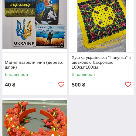
Хустка українська "Павунка" з
Магніт патріотичний (дерево,
шовковою бахромою
шпон)
100см*100см
В наявності
В наявності
40
500
₴
₴