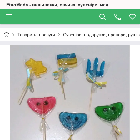
EtnoModa - вишиванки, овчина, сувеніри, мед
Товари та послуги
Сувеніри, подарунки, прапори, рушн