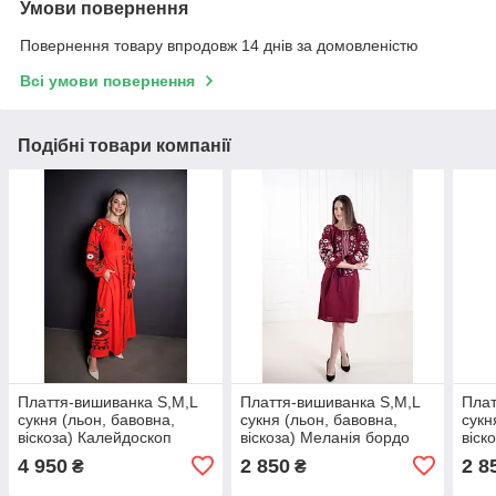
Умови повернення
Повернення товару впродовж 14 днів за домовленістю
Всі умови повернення
Подібні товари компанії
Плаття-вишиванка S,M,L
Плаття-вишиванка S,M,L
Плат
сукня (льон, бавовна,
сукня (льон, бавовна,
сукн
віскоза) Калейдоскоп
віскоза) Меланія бордо
віск
помаранчевий
4 950
2 850
2 8
₴
₴