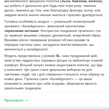
високоякісного змішаного полотна (
льон, бавовна, віскоза
),
що робить її ідеальною для будь-якої пори року: тканина
дихає, приємна до тіла, має благородну фактуру льону, але
завдяки віскозі значно менше мнеться і красиво драпірується.
Головна особливість моделі — унікальний геометричний
орнамент «Калейдоскоп», виконаний насиченими
червоними нитками
. Контрастне поєднання гірчичного тла
та червоної вишивки створює динамічний, енергійний образ.
Вишивка рясно прикрашає розкішні об’ємні рукави та
передню частину сукні, нагадуючи магічні візерунки, що
змінюються у калейдоскопі.
Модель представлена у розмірі
XL
і має продуманий крій,
який м’яко підкреслює переваги фігури та забезпечує повний
комфорт. Вільний силует можна акцентувати поясом, що йде
у комплекті. Ця сукня стане ідеальним вибором як для
святкових подій, так і для створення стильного етно-образу на
кожен день. Гірчична сукня «Калейдоскоп» — це ваша
можливість заявити про себе яскраво, зберігаючи вірність
українським традиціям.
Приховати